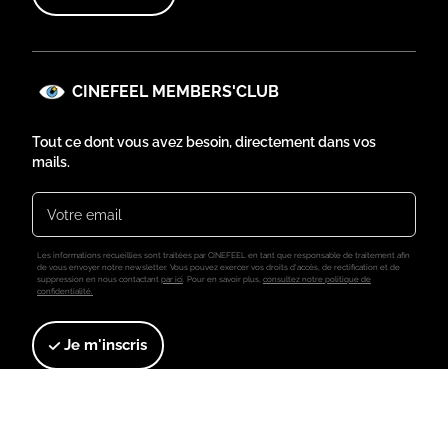
CINEFEEL MEMBERS'CLUB
Tout ce dont vous avez besoin, directement dans vos
mails.
Les informations recueillies sont traitées par CINEFEEL en tant que responsable de traitement afin
de vous envoyer notre newsletter. Vous pouvez exercer vos droits d'accès, de rectification et de
suppression en nous contactant
par ici
. Pour en savoir plus,
consultez notre politique de
confidentialité.
Je m'inscris
AU MENU
Devenir mécène