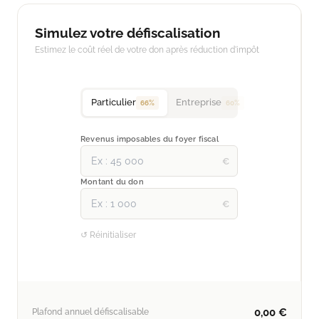
Simulez votre défiscalisation
Estimez le coût réel de votre don après réduction d'impôt
Particulier
Entreprise
66%
60%
Revenus imposables du foyer fiscal
€
Montant du don
€
↺ Réinitialiser
0,00 €
Plafond annuel défiscalisable