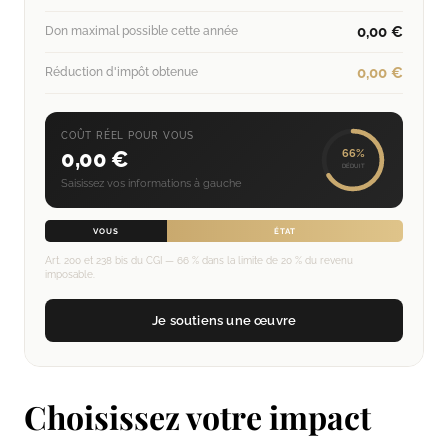
0,00 €
Don maximal possible cette année
0,00 €
Réduction d'impôt obtenue
COÛT RÉEL POUR VOUS
0,00 €
66%
DÉDUIT
Saisissez vos informations à gauche
VOUS
ÉTAT
Art. 200 et 238 bis du CGI — 66 % dans la limite de 20 % du revenu
imposable.
Je soutiens une œuvre
Choisissez votre impact